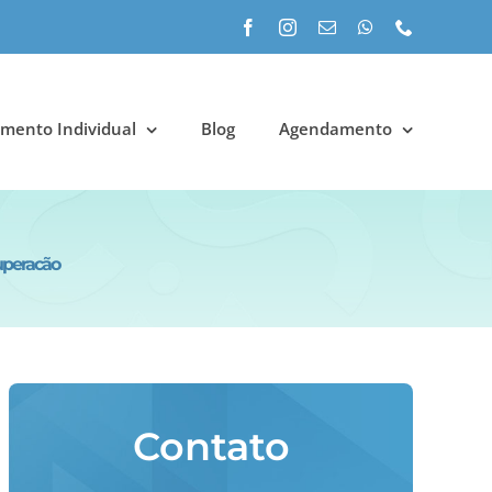
Facebook
Instagram
E-
WhatsApp
Phone
mail
mento Individual
Blog
Agendamento
uperacão
Contato