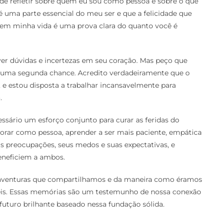
de refletir sobre quem eu sou como pessoa e sobre o que
 uma parte essencial do meu ser e que a felicidade que
az em minha vida é uma prova clara do quanto você é
ver dúvidas e incertezas em seu coração. Mas peço que
ar uma segunda chance. Acredito verdadeiramente que o
, e estou disposta a trabalhar incansavelmente para
.
ário um esforço conjunto para curar as feridas do
rar como pessoa, aprender a ser mais paciente, empática
 preocupações, seus medos e suas expectativas, e
eneficiem a ambos.
aventuras que compartilhamos e da maneira como éramos
is. Essas memórias são um testemunho de nossa conexão
futuro brilhante baseado nessa fundação sólida.