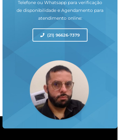
Telefone ou Whatsapp para verificação
de disponibilidade e Agendamento para
atendimento online:
(21) 96626-7379