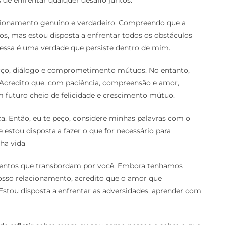
de enfrentar qualquer desafio juntos.
acionamento genuíno e verdadeiro. Compreendo que a
xos, mas estou disposta a enfrentar todos os obstáculos
essa é uma verdade que persiste dentro de mim.
esforço, diálogo e comprometimento mútuos. No entanto,
. Acredito que, com paciência, compreensão e amor,
m futuro cheio de felicidade e crescimento mútuo.
ca. Então, eu te peço, considere minhas palavras com o
estou disposta a fazer o que for necessário para
ha vida
imentos que transbordam por você. Embora tenhamos
osso relacionamento, acredito que o amor que
stou disposta a enfrentar as adversidades, aprender com