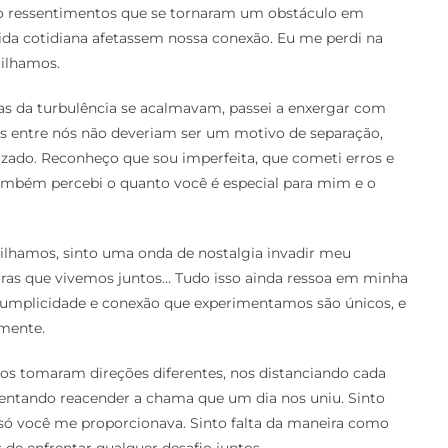
o ressentimentos que se tornaram um obstáculo em
vida cotidiana afetassem nossa conexão. Eu me perdi na
tilhamos.
as da turbulência se acalmavam, passei a enxergar com
ças entre nós não deveriam ser um motivo de separação,
ado. Reconheço que sou imperfeita, que cometi erros e
ambém percebi o quanto você é especial para mim e o
lhamos, sinto uma onda de nostalgia invadir meu
turas que vivemos juntos… Tudo isso ainda ressoa em minha
plicidade e conexão que experimentamos são únicos, e
amente.
s tomaram direções diferentes, nos distanciando cada
 tentando reacender a chama que um dia nos uniu. Sinto
 só você me proporcionava. Sinto falta da maneira como