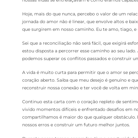
nossas vidas se entrelaçavam e como éramos capazes 
Hoje, mais do que nunca, percebo o valor de um rel
jornada do amor não é linear, que envolve altos e bai
que surgirem em nosso caminho. Eu te amo, tiago, e 
Sei que a reconciliação não será fácil, que exigirá 
estou disposta a percorrer esse caminho ao seu lado
podemos superar os conflitos passados e construir u
A vida é muito curta para permitir que o amor se per
coração aberto. Saiba que meu desejo é genuíno e que 
reconstruir nossa conexão e ter você de volta em min
Continuo esta carta com o coração repleto de sent
vivido momentos difíceis e enfrentado desafios em n
compartilhamos é maior do que qualquer obstáculo. E
nossos erros e construir um futuro melhor juntos.