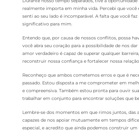
Durante nosso tempo separados, tive a oportunidade 
realmente importa em minha vida. Percebi que você é
senti ao seu lado é incomparável. A falta que você f
significativo para mim.
Entendo que, por causa de nossos conflitos, possa ha
você abra seu coração para a possibilidade de nos d
amor verdadeiro é capaz de superar qualquer barreira
reconstruir nossa confiança e fortalecer nossa relação
Reconheço que ambos cometemos erros e que é necess
passado. Estou disposta a me comprometer em melho
e compreensiva. Também estou pronta para ouvir suas
trabalhar em conjunto para encontrar soluções que b
Lembre-se dos momentos em que rimos juntos, das 
capazes de nos apoiar mutuamente em tempos difíce
especial, e acredito que ainda podemos construir um 